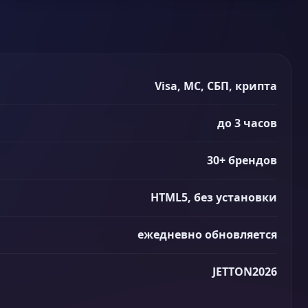
Visa, MC, СБП, крипта
до 3 часов
30+ брендов
HTML5, без установки
ежедневно обновляется
JETTON2026