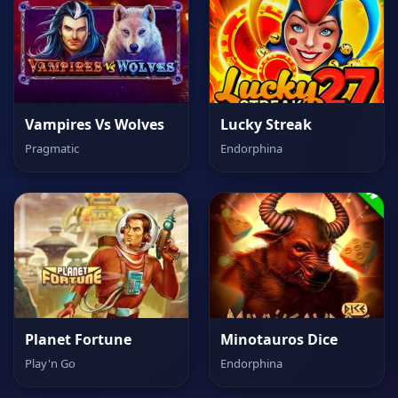
Vampires Vs Wolves
Lucky Streak
Pragmatic
Endorphina
Planet Fortune
Minotauros Dice
Play'n Go
Endorphina