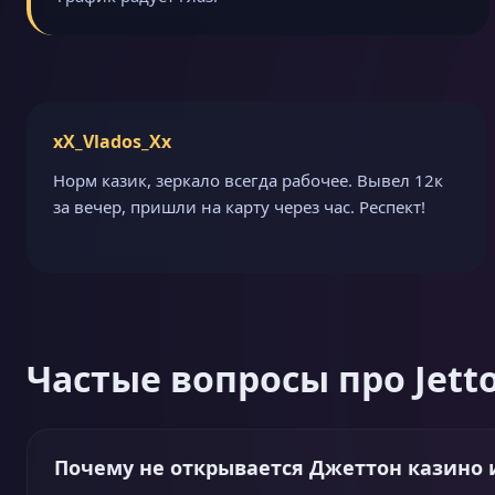
xX_Vlados_Xx
Норм казик, зеркало всегда рабочее. Вывел 12к
за вечер, пришли на карту через час. Респект!
Частые вопросы про Jetto
Почему не открывается Джеттон казино и