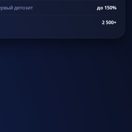
первый депозит
до 150%
2 500+