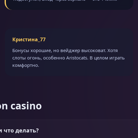
Кристина_77
Бонусы хорошие, но вейджер высоковат. Хотя
слоты огонь, особенно Aristocats. В целом играть
комфортно.
n casino
 что делать?