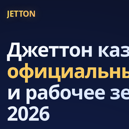
JETTON
Джеттон ка
официальны
и рабочее з
2026