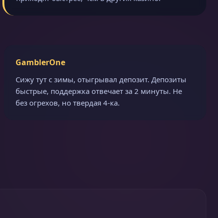
GamblerOne
Сижу тут с зимы, отыгрывал депозит. Депозиты
быстрые, поддержка отвечает за 2 минуты. Не
без огрехов, но твердая 4-ка.