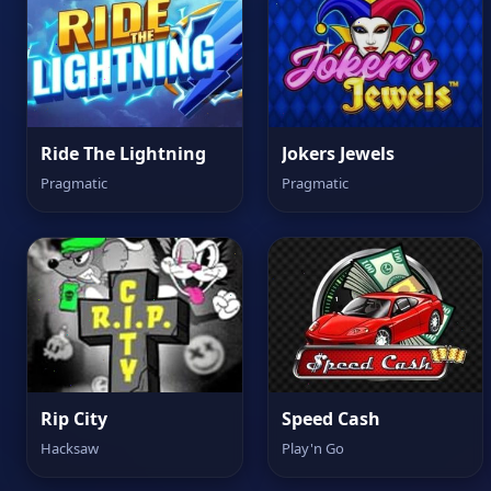
Ride The Lightning
Jokers Jewels
Pragmatic
Pragmatic
Rip City
Speed Cash
Hacksaw
Play'n Go