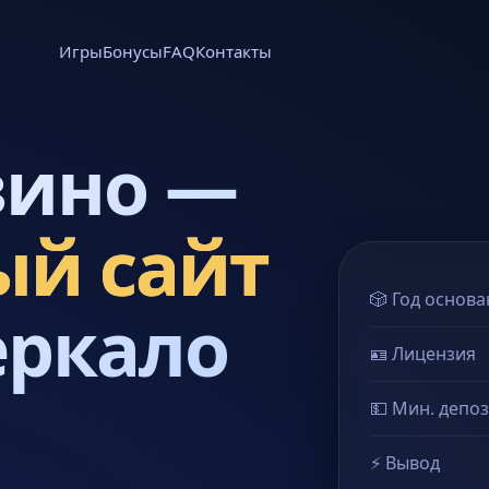
Игры
Бонусы
FAQ
Контакты
зино —
й сайт
🎲 Год основ
еркало
🪪 Лицензия
💵 Мин. депо
⚡ Вывод