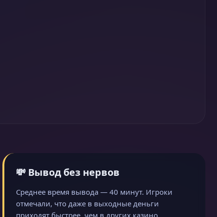
💸 Вывод без нервов
Среднее время вывода — 40 минут. Игроки
отмечали, что даже в выходные деньги
приходят быстрее, чем в других казино.