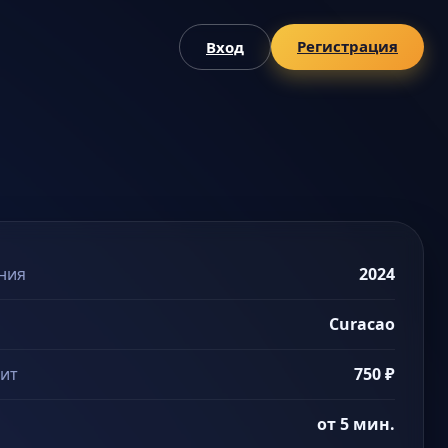
Регистрация
Вход
ания
2024
Curacao
зит
750 ₽
от 5 мин.